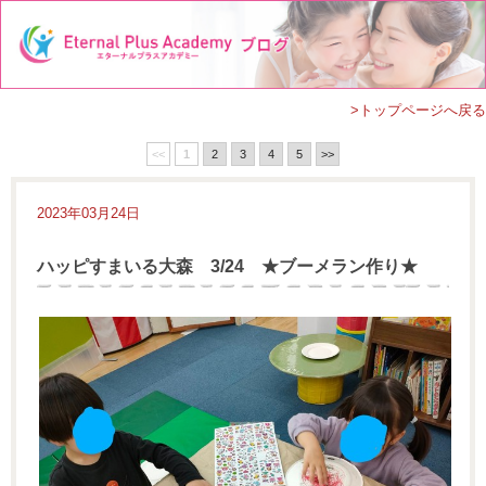
>トップページへ戻る
<<
1
2
3
4
5
>>
2023年03月24日
ハッピすまいる大森 3/24 ★ブーメラン作り★