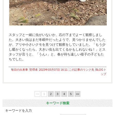
スタッフと一緒に虫がいないか、石の下までよーく観察しまし
た。大きい虫はまだ冬眠中だったようで、見つかりませんでした
が、アリや小さいクモを見つけて観察をしていました。「もう少
し暖かくなったら、大きい虫も出てくるかもしれないね！」とス
タッフが言うと、「うん♪」と、春が待ち遠しい様子の子どもた
ちでした。
毎日の出来事
管理者
2023年03月07日 16:11
この記事のリンク先
BLOGト
ップ
<<
1
2
3
4
5
>>
キーワード検索
キーワードを入力