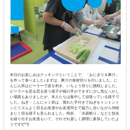
本日のお楽しみはクッキングということで、「おにぎり＆豚汁」
を作って食べました♪まずは、豚汁の食材切りを行いました。に
んじん班はピーラーで皮を剥き、いちょう切りに挑戦しました。
ピーラーを恐る恐る使う様子や猫の手ができずに少し危なっかし
い場面もありましたが、本人たちは集中して頑張っている様子で
した。ねぎ・こんにゃく班は、慣れた手付きでねぎをトントント
ンとリズムよく切るお友達やお友達同士で協力し合いながら仲睦
まじく切る様子も見られました。時折、「水面斬り」などと技名
を繰り出すお友達もいて、それぞれ楽しく調理に参加していたよ
うです!(^^)!