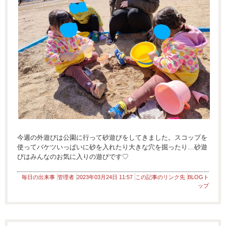
今週の外遊びは公園に行って砂遊びをしてきました。スコップを
使ってバケツいっぱいに砂を入れたり大きな穴を掘ったり…砂遊
びはみんなのお気に入りの遊びです♡
毎日の出来事
管理者
2023年03月24日 11:57
この記事のリンク先
BLOGト
ップ