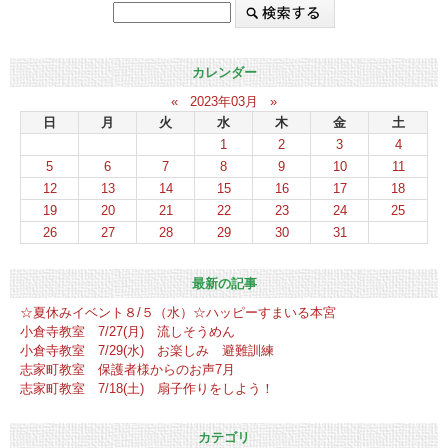
カレンダー
«
2023年03月
»
日
月
火
水
木
金
土
1
2
3
4
5
6
7
8
9
10
11
12
13
14
15
16
17
18
19
20
21
22
23
24
25
26
27
28
29
30
31
最新の記事
☆夏休みイベント８/５（水）☆ハッピーすまいる本宮
小倉寺教室 7/27(月) 流しそうめん
小倉寺教室 7/29(水) お楽しみ 避難訓練
志家町教室 保護者様からのお声7月
志家町教室 7/18(土) 扇子作りをしよう！
カテゴリ