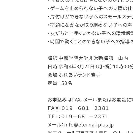
『なぜあの子たちはやらないのか？どうし
・ゲームを止められない子への支援の仕
・片付けができない子へのスモールステ
・宿題になかなか取り組めない子への声
・友だちと上手くいかない子への環境設
・時間で動くことのできない子への指導
講師:中部学院大学非常勤講師 山内 
日時:令和4年3月21日（月・祝）10時00
会場:ふれあいランド岩手
定員:150名
お申込みはFAX、メールまたはお電話に
ＦＡＸ：０１９－６８１－２３８１
ＴＥＬ：０１９－６８１－２３７１
メール：info@eternal-plus.jp