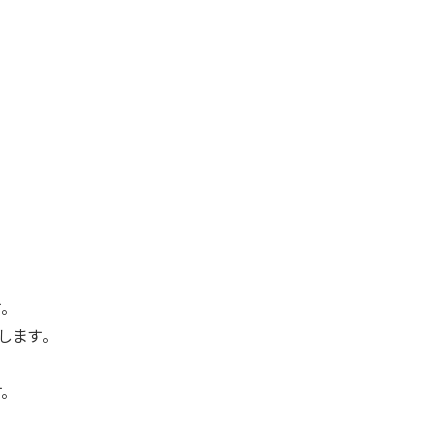
。
します。
。