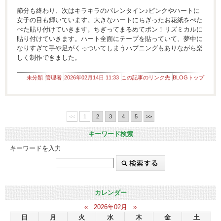
節分も終わり、次はキラキラのバレンタイン♪ピンクやハートに
女子の目も輝いています。大きなハートにちぎったお花紙をぺた
ぺた貼り付けていきます。ちぎってまるめてポン！リズミカルに
貼り付けていきます。ハート全面にテープを貼っていて、夢中に
なりすぎて手や足がくっついてしまうハプニングもありながら楽
しく制作できました。
未分類
管理者
2026年02月14日 11:33
この記事のリンク先
BLOGトップ
<<
1
2
3
4
5
>>
キーワード検索
キーワードを入力
カレンダー
«
2026年02月
»
日
月
火
水
木
金
土