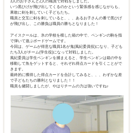
3人のお子さんと2人の職員で対戦をしました。
いつ黒ひげが飛び出してくるのかという緊張感を感じながらも、
果敢に剣を刺していく子どもたち。
職員と交互に剣を刺していると、、、あるお子さんの番で黒ひげ
が飛び出し、この勝負は職員の勝ちとなりました！
アイスクールは、氷の学校を模した箱の中で、ペンギンの駒を指
で弾いて遊ぶボードゲームです。
今回は、ゲームが得意な職員1名が鬼(風紀委員役)になり、子ども
たち3人がチーム(学生役)になって対戦しました。
風紀委員は学生ペンギンを捕まえると、学生ペンギンは箱の中を
移動して魚をゲットすると、それぞれ得点カードを引くことがで
きます。
最終的に獲得した得点カードを合計してみると、、、わずかな差
で子どもたちの勝利となりました！！
職員も健闘しましたが、やはりチームの力は強いですね♪