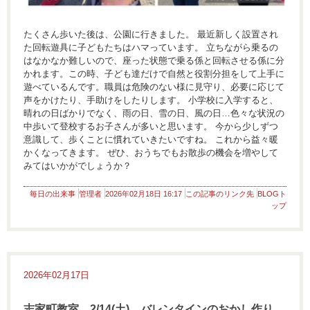
たくさん歩いた後は、公園に行きました。 最近新しく設置され
た回転遊具に子どもたちはハマっています。 立ちながら乗るの
はなかなか難しいので、座った状態で乗る係と回転させる係に分
かれます。この時、子ども達だけで自然と役割分担をして上手に
遊べているんです。職員は危険のない様に見守り、必要に応じて
声をかけたり、手助けをしたりします。 小学校に入学すると、
晴れの日ばかりでなく、雨の日、雪の日、風の日…色々な状況の
中歩いて登校するお子さんが多いと思います。 今から少しずつ
意識して、歩くことに慣れていきたいですね。 これから益々暖
かくなってきます。 ぜひ、おうちでもお散歩の機会を増やして
みてはいかがでしょうか？
毎日の出来事
管理者
2026年02月18日 16:17
この記事のリンク先
BLOGト
ップ
2026年02月17日
志家町教室 2/14(土) バレンタインのおかし作り