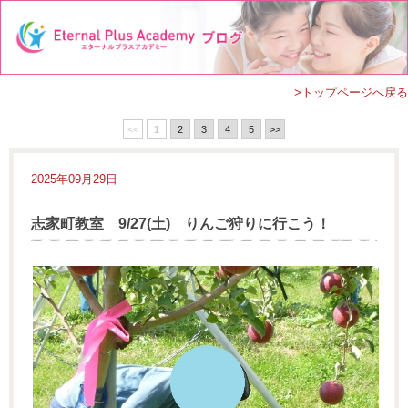
>トップページへ戻る
<<
1
2
3
4
5
>>
2025年09月29日
志家町教室 9/27(土) りんご狩りに行こう！