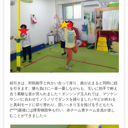
紐引きは、対戦相手と向かい合って座り、曲が止まると同時に紐
を引きます。勝ち負けに一喜一憂しながらも、互いに拍手で称え
合う素敵な姿が見られました！ダンシング玉入れでは、マツケン
サンバに合わせてノリノリでダンスを踊りました♪サビが終わる
と真剣モードに切り替わり、思いっきり玉を投げる子どもたち
(*^^*)最後には障害物競争も行い、赤チーム青チーム全員が楽し
むことができました☆