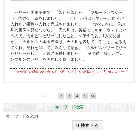
ゼリーが固まるまで、「落ちた落ちた」「フルーツバスケッ
ト」等のゲームをしました。 ゼリーが固まってから、自分が
入れたい果物を入れて完成させました。 食べる前に、天の
川の画像を見せながら、「天の川は、英語でミルキーウェイとい
うので、カルピスゼリーにしたこと」を伝えると、1人の児童
が、「カルピスの水玉模様は、天の川を表していること」を教え
てくれ、それを聞いて、みんなで驚き、「カルピスゼリーでぴっ
たりだったね。」と妙に感動しました。 その後、冷えたプル
ンプルンのゼリーを美味しく食べました。
未分類
管理者
2024年07月16日 18:40
この記事のリンク先
BLOGトップ
<<
1
2
3
4
5
>>
キーワード検索
キーワードを入力