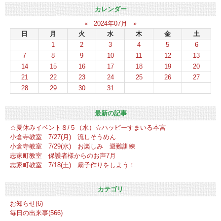
カレンダー
«
2024年07月
»
日
月
火
水
木
金
土
1
2
3
4
5
6
7
8
9
10
11
12
13
14
15
16
17
18
19
20
21
22
23
24
25
26
27
28
29
30
31
最新の記事
☆夏休みイベント８/５（水）☆ハッピーすまいる本宮
小倉寺教室 7/27(月) 流しそうめん
小倉寺教室 7/29(水) お楽しみ 避難訓練
志家町教室 保護者様からのお声7月
志家町教室 7/18(土) 扇子作りをしよう！
カテゴリ
お知らせ(6)
毎日の出来事(566)