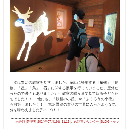
次は賢治の教室を見学しました。童話に登場する「植物」「動
物」「星」「鳥」「石」に関する展示を行っていました。屋外だ
ったので暑さもありましたが、教室の隅々まで見て回る子どもた
ちでした！！ 他にも、「妖精の小径」や「ふくろうの小径」
も散策しました！！ 宮沢賢治の童話の世界に入ったような気
分を味わえました(*´ω｀*)！！！
未分類
管理者
2024年07月19日 11:13
この記事のリンク先
BLOGトップ