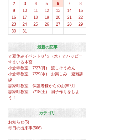
2
3
4
5
6
7
8
9
10
11
12
13
14
15
16
17
18
19
20
21
22
23
24
25
26
27
28
29
30
31
最新の記事
☆夏休みイベント８/５（水）☆ハッピー
すまいる本宮
小倉寺教室 7/27(月) 流しそうめん
小倉寺教室 7/29(水) お楽しみ 避難訓
練
志家町教室 保護者様からのお声7月
志家町教室 7/18(土) 扇子作りをしよ
う！
カテゴリ
お知らせ(6)
毎日の出来事(566)