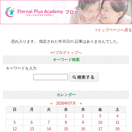
>トップページへ戻る
恐れ入ります。 指定された年月日の 記事はありませんでした。
<<ブログトップへ
キーワード検索
キーワードを入力
カレンダー
«
2026年07月
»
日
月
火
水
木
金
土
1
2
3
4
5
6
7
8
9
10
11
12
13
14
15
16
17
18