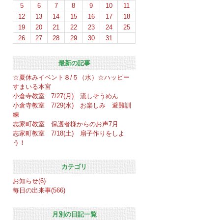
5
6
7
8
9
10
11
12
13
14
15
16
17
18
19
20
21
22
23
24
25
26
27
28
29
30
31
最新の記事
☆夏休みイベント８/５（水）☆ハッピー
すまいる本宮
小倉寺教室 7/27(月) 流しそうめん
小倉寺教室 7/29(水) お楽しみ 避難訓
練
志家町教室 保護者様からのお声7月
志家町教室 7/18(土) 扇子作りをしよ
う！
カテゴリ
お知らせ(6)
毎日の出来事(566)
月別の日記一覧