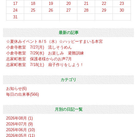
17
18
19
20
21
22
23
24
25
26
27
28
29
30
31
最新の記事
☆夏休みイベント８/５（水）☆ハッピーすまいる本宮
小倉寺教室 7/27(月) 流しそうめん
小倉寺教室 7/29(水) お楽しみ 避難訓練
志家町教室 保護者様からのお声7月
志家町教室 7/18(土) 扇子作りをしよう！
カテゴリ
お知らせ(6)
毎日の出来事(566)
月別の日記一覧
2026年08月 (1)
2026年07月 (9)
2026年06月 (10)
2026年05月 (11)