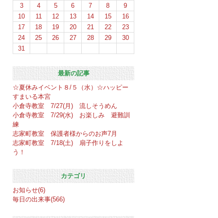
3
4
5
6
7
8
9
10
11
12
13
14
15
16
17
18
19
20
21
22
23
24
25
26
27
28
29
30
31
最新の記事
☆夏休みイベント８/５（水）☆ハッピー
すまいる本宮
小倉寺教室 7/27(月) 流しそうめん
小倉寺教室 7/29(水) お楽しみ 避難訓
練
志家町教室 保護者様からのお声7月
志家町教室 7/18(土) 扇子作りをしよ
う！
カテゴリ
お知らせ(6)
毎日の出来事(566)