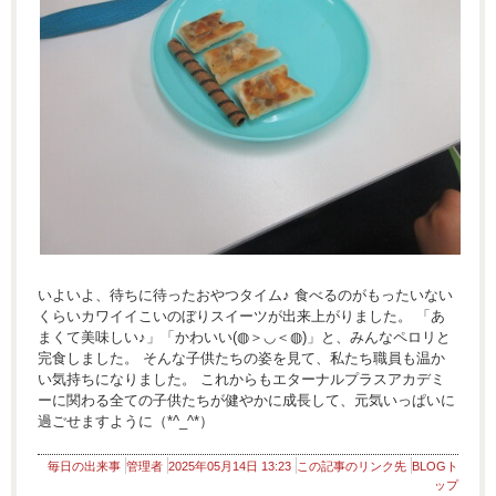
いよいよ、待ちに待ったおやつタイム♪ 食べるのがもったいない
くらいカワイイこいのぼりスイーツが出来上がりました。 「あ
まくて美味しい♪」「かわいい(◍＞◡＜◍)」と、みんなペロリと
完食しました。 そんな子供たちの姿を見て、私たち職員も温か
い気持ちになりました。 これからもエターナルプラスアカデミ
ーに関わる全ての子供たちが健やかに成長して、元気いっぱいに
過ごせますように（*^_^*）
毎日の出来事
管理者
2025年05月14日 13:23
この記事のリンク先
BLOGト
ップ